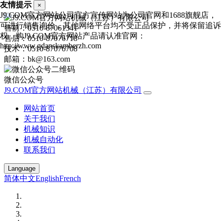
友情提示
×
J9.COM官方网站公司官方宣传网站为公司官网和1688旗舰店，
可进行销售询价，其他网络平台均不受正品保护，并将保留追诉
售前：0510-87061341
权，购J9.COM官方网站产品请认准官网：
售后：0510-87076718
http://www.gdanskamberzh.com
技术：0510-87076708
邮箱：bk@163.com
微信公众号
J9.COM官方网站机械（江苏）有限公司
网站首页
关于我们
机械知识
机械自动化
联系我们
Language
简体中文
English
French