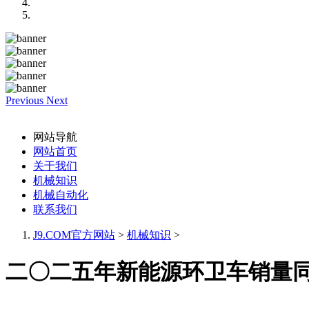
Previous
Next
网站导航
网站首页
关于我们
机械知识
机械自动化
联系我们
J9.COM官方网站
>
机械知识
>
二〇二五年新能源环卫车销量