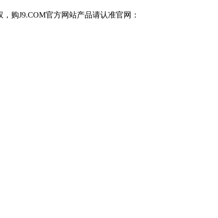
，购J9.COM官方网站产品请认准官网：