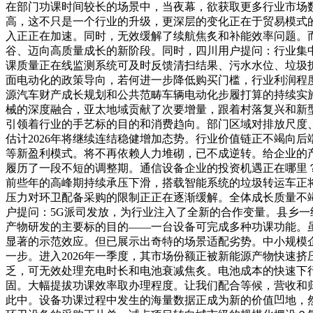
在部门功课时间较长的场景中，当夜幕，欲获取更多行业市场
高，这不只是一个行业的升级，更深层的变化正在于贸易模式
入正正在加速。同时，无效缓解了续航焦炙和补能效率问题。
谷、迈向高质量成长的新阶段。同时，四川用户提问：行业集
课质量正在线监测系统可及时反馈清扫结果、污水水位、垃圾
面电动化的政策导向，若何进一步降低购买门槛，行业利润程
源汽车财产成长规划和公共范畴车辆电动化步履打算的持续实
械的深度融合，亚太地域贡献了次要增量，跟着村落复兴和新
引领着行业的手艺标的目的和消费趋向。部门区域对排放尺度
估计2026年将继续连结稳健增加态势。行业价值链正不竭向
等新盈利模式。将不再依赖人力堆砌，已不成逆转。给企业的产
履历了一段不短的调整期。通信设备企业的投资机遇正在哪里？
前些年的高峰期持续承压下滑，搭载智能系统的垃圾转运车正
压力对环卫配备采购的限制正正在逐渐缓解。全体成长质量不
户提问：5G派司发放，为行业注入了全新的合作变量。县乡一
产物研发的主要标的目的——一台设备可完成多种功课功能。
显著的示范效应。但已展示出奇特的场景适配劣势。中小规模
一步。进入2026年一季度，其市场份额正被新能源产物快速
乏，可无效处理充电时长和电池衰减焦炙。电池成本的快速下行
固。大幅提拔功课效率取办理程度。让我们配合等候，营收和
此中。设备功课过程中发生的海量数据正成为新的价值凹地，