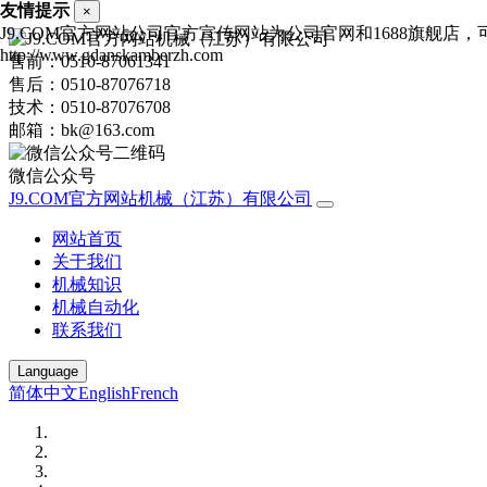
友情提示
×
J9.COM官方网站公司官方宣传网站为公司官网和1688旗舰
http://www.gdanskamberzh.com
售前：0510-87061341
售后：0510-87076718
技术：0510-87076708
邮箱：bk@163.com
微信公众号
J9.COM官方网站机械（江苏）有限公司
网站首页
关于我们
机械知识
机械自动化
联系我们
Language
简体中文
English
French