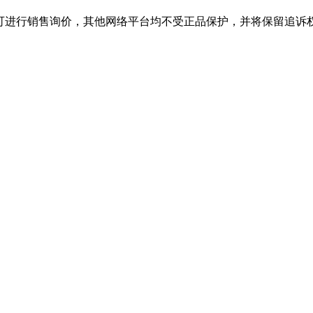
店，可进行销售询价，其他网络平台均不受正品保护，并将保留追诉权