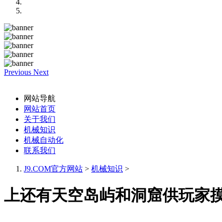
Previous
Next
网站导航
网站首页
关于我们
机械知识
机械自动化
联系我们
J9.COM官方网站
>
机械知识
>
上还有天空岛屿和洞窟供玩家