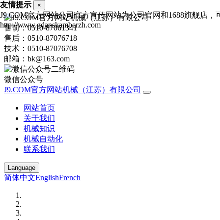
友情提示
×
J9.COM官方网站公司官方宣传网站为公司官网和1688旗舰
http://www.gdanskamberzh.com
售前：0510-87061341
售后：0510-87076718
技术：0510-87076708
邮箱：bk@163.com
微信公众号
J9.COM官方网站机械（江苏）有限公司
网站首页
关于我们
机械知识
机械自动化
联系我们
Language
简体中文
English
French