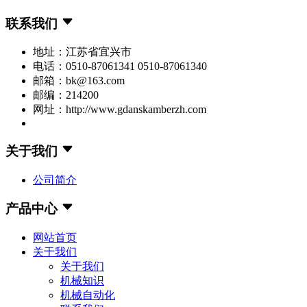
联系我们
地址：江苏省宜兴市
电话：0510-87061341 0510-87061340
邮箱：bk@163.com
邮编：214200
网址：http://www.gdanskamberzh.com
关于我们
公司简介
产品中心
网站首页
关于我们
关于我们
机械知识
机械自动化