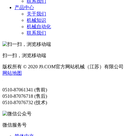
联系我们
产品中心
关于我们
机械知识
机械自动化
联系我们
扫一扫，浏览移动端
版权所有 © 2020 J9.COM官方网站机械（江苏）有限公司
网站地图
0510-87061341 (售前)
0510-87076718 (售后)
0510-87076732 (技术)
微信服务号