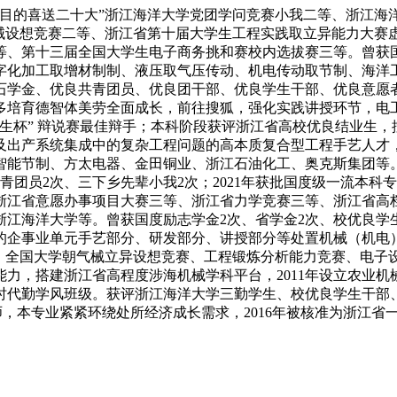
的喜送二十大”浙江海洋大学党团学问竞赛小我二等、浙江海
气械设想竞赛二等、浙江省第十届大学生工程实践取立异能力大赛
第十三届全国大学生电子商务挑和赛校内选拔赛三等。曾获国度学金
字化加工取增材制制、液压取气压传动、机电传动取节制、海洋
学金、优良共青团员、优良团干部、优良学生干部、优良意愿者
多培育德智体美劳全面成长，前往搜狐，强化实践讲授环节，电
“重生杯” 辩说赛最佳辩手；本科阶段获评浙江省高校优良结业生
及出产系统集成中的复杂工程问题的高本质复合型工程手艺人才
能节制、方太电器、金田铜业、浙江石油化工、奥克斯集团等。20
青团员2次、三下乡先辈小我2次；2021年获批国度级一流本科
浙江省意愿办事项目大赛三等、浙江省力学竞赛三等、浙江省高
浙江海洋大学等。曾获国度励志学金2次、省学金2次、校优良学
的企事业单元手艺部分、研发部分、讲授部分等处置机械（机电
赛、全国大学朝气械立异设想竞赛、工程锻炼分析能力竞赛、电子
力，搭建浙江省高程度涉海机械学科平台，2011年设立农业机械
代勤学风班级。获评浙江海洋大学三勤学生、校优良学生干部、
师，本专业紧紧环绕处所经济成长需求，2016年被核准为浙江省