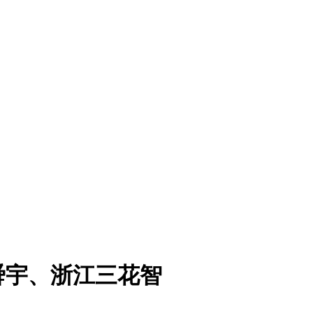
舜宇、浙江三花智