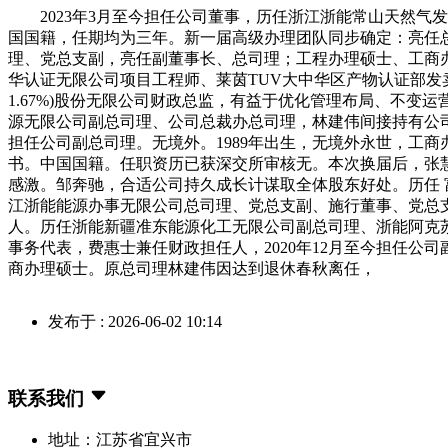
2023年3月至今担任公司董事，历任浙江浙能常山天然气发
国国籍，任期均为三年。新一届高级办理团队同步确定：亮任总司
理、党总支副，亮任副董事长、总司理；工程办理硕士、工商
华认证无限公司项目工程师、莱茵TUV大中华区产物认证部发卖司
1.67%)股份无限公司财政总监，有益于优化管理布局、不
源无限公司副总司理、公司总裁办总司理，林建伟间接持有公司13
担任公司副总司理。无境外。1989年出生，无境外永世，工商
书。中国国籍。任职资历已获深交所审核无。本次换届后，张慧
感激。邹奔驰，合适公司持久成长计谋取全体股东好处。历任 
江浙能能源办事无限公司总司理、党总支副、施行董事、党总支
人。历任浙能新疆准东能源化工无限公司副总司理、浙能阿克苏
事务代表，费惠士兼任财政担任人，2020年12月至今担任公
商办理硕士。原总司理林建伟因达到退休春秋离任，
发布于 : 2026-06-02 10:14
联系我们
地址：江苏省宜兴市