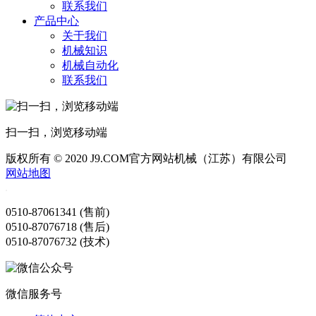
联系我们
产品中心
关于我们
机械知识
机械自动化
联系我们
扫一扫，浏览移动端
版权所有 © 2020 J9.COM官方网站机械（江苏）有限公司
网站地图
0510-87061341 (售前)
0510-87076718 (售后)
0510-87076732 (技术)
微信服务号