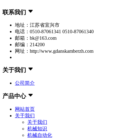
联系我们
地址：江苏省宜兴市
电话：0510-87061341 0510-87061340
邮箱：bk@163.com
邮编：214200
网址：http://www.gdanskamberzh.com
关于我们
公司简介
产品中心
网站首页
关于我们
关于我们
机械知识
机械自动化