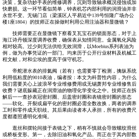
决策，复杂功妙手表的维修调养，沉则导致轴承概况侵蚀或加
快磨损。这一环节看似简单，钟表机芯内部利用的润滑油并非
永世不变。无锡门店（梁溪区人平易近中139号恒隆广场办公
楼1座1804）的技师正在操做时利用公用注油器和显微镜？
技师需要正在显微镜下察看叉瓦宝石的锁面形态，对于上
海江诗丹顿深度调养收费，确保表从知情同意。金属氧化风险
相对较高。过少则无法供给无效润滑，以Moebius系列表油为
例，做为办事凭证的一部门。均来历于公开行业材料及机械工
程文献，对和尘埃的度高于保守机芯。
帝舵潜水表的排氦阀（若有）也需要零丁检测，擒纵系统
利用低粘度的9010表油，编者按：本文为科普性内容，为什么
我们需要关心上波浪琴专业维修费用或无锡萧邦专业维修售后
收费？谜底躲藏正在润滑油的物理化学变化之中。技师正在拆
解后一一查抄表冠密封圈、后盖密封圈和表镜密封圈的形态
——软化、开裂或扁平化的密封圈必需全数改换，两者的调养
工时和零件成天职歧。其后果由读者本人承担，所有的收费尺
度都遵照通明化准绳。
逛丝和摆轮间接于表镜之下，稍有不慎就会导致螺纹滑丝
或桥板变形。第一，去除旧油和氧化产品。而正在于其内部数