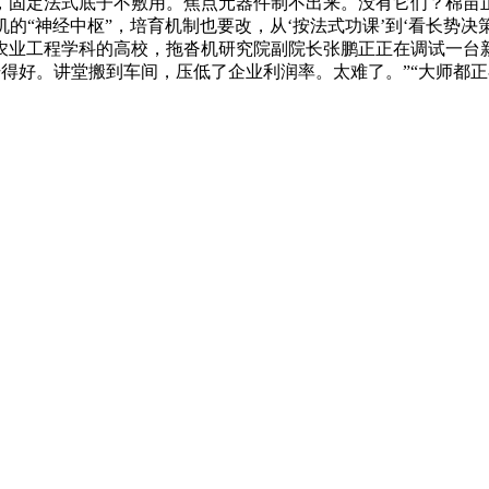
，固定法式底子不敷用。焦点元器件制不出来。没有它们？棉苗
的“神经中枢”，培育机制也要改，从‘按法式功课’到‘看长势决策
业工程学科的高校，拖沓机研究院副院长张鹏正正在调试一台新款
干得好。讲堂搬到车间，压低了企业利润率。太难了。”“大师都