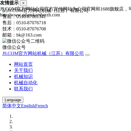
友情提示
×
J9.COM官方网站公司官方宣传网站为公司官网和1688旗舰
http://www.gdanskamberzh.com
售前：0510-87061341
售后：0510-87076718
技术：0510-87076708
邮箱：bk@163.com
微信公众号
J9.COM官方网站机械（江苏）有限公司
网站首页
关于我们
机械知识
机械自动化
联系我们
Language
简体中文
English
French