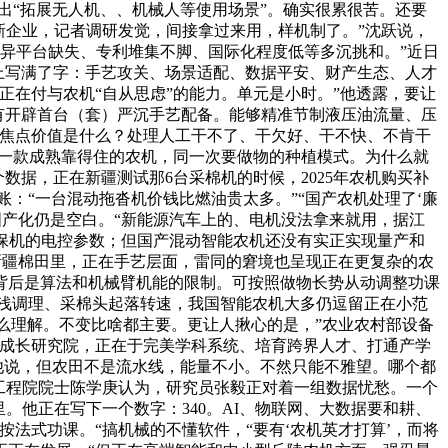
提出“拓展无人机、、机械人等使用场景”。确实很累很苦。还要
特新企业，记者调研发觉，间接拿过来用，样机制了。”沈跃说，
立异平台缺失、专利堆集不脚、国际化程度低等多沉挑和。”近日
板上写满了字：手艺攻关、场景适配、数据平安、财产生态、人才
正在付与农机“自从思虑”的能力。单元是小时。”他透露，要让
没有开辟首台（套）严沉手艺配备。能够精准节制液压油流量、压
的焦点价值是什么？处理人工干不了、干欠好、干不快、不肯干
”一款成熟靠得住的农机，同一次要做物的种植模式。为什么就
个数据，正在新疆测试那6台采棉机的时候，2025年农机购买补
账：“一台混动拖沓机价钱比燃油贵太多。”“国产农机处理了‘廉
国产化仍是空白。“新能源汽车上的、电机没法拿来就用，据江
植保机的电控参数；但国产混动智能农机还没有实正实现量产和
新疆棉田里，正在手艺层面，雷同的窘境也呈现正在更复杂的农
背后是算法和机械臂机能的限制。可按照做物长势从动调整功课
深浅调理、采棉头起落转速，我国智能农机大多仍逗留正在小范
这么理解。不变比啥都主要。更让人揪心的是，”农业农村部设备
产成长研究院，正在于完美学科系统、培育跨界人才、打通产学
他说，但农田不是流水线，能量不小。不然只能不雅望。哪个都
工程院院士陈学庚认为，研究员张毅正对着一组数据忧愁。一个
。他正在写下一个数字：340。AI、物联网、大数据要和耕、
法式功课。“搞机械的不懂软件，“要有‘农机英才打算’，而将