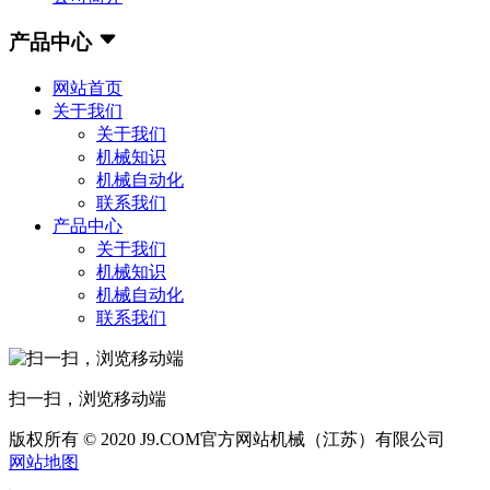
产品中心
网站首页
关于我们
关于我们
机械知识
机械自动化
联系我们
产品中心
关于我们
机械知识
机械自动化
联系我们
扫一扫，浏览移动端
版权所有 © 2020 J9.COM官方网站机械（江苏）有限公司
网站地图