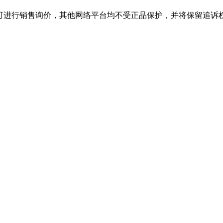
店，可进行销售询价，其他网络平台均不受正品保护，并将保留追诉权