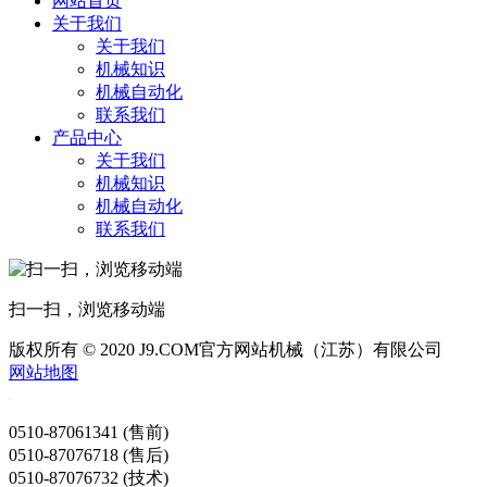
网站首页
关于我们
关于我们
机械知识
机械自动化
联系我们
产品中心
关于我们
机械知识
机械自动化
联系我们
扫一扫，浏览移动端
版权所有 © 2020 J9.COM官方网站机械（江苏）有限公司
网站地图
0510-87061341 (售前)
0510-87076718 (售后)
0510-87076732 (技术)