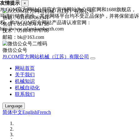
友情提示
×
J9.COM官方网站公司官方宣传网站为公司官网和1688旗舰店，
可进行销售询价，其他网络平台均不受正品保护，并将保留追诉
售前：0510-87061341
权，购J9.COM官方网站产品请认准官网：
售后：0510-87076718
http://www.gdanskamberzh.com
技术：0510-87076708
邮箱：bk@163.com
微信公众号
J9.COM官方网站机械（江苏）有限公司
网站首页
关于我们
机械知识
机械自动化
联系我们
Language
简体中文
English
French