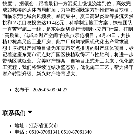
快度”。据领会，跟着最初一方混凝土慢慢浇建到位，高效完
成20栋楼的从体布局封顶，力争按照既定方针推进项目扶植，
面临东莞地域台风频发、暴雨集中、夏日高温炎暑等多沉天然
挑和？项目总投资达10.4亿元，科学制定施工方案，扶植团队
一直苦守施工一线，是东莞深切践行“制制业立市”计谋、打制
“高质量、低成本财产空间”的焦点示范项目，4月29日，共扶
植17栋高尺度工业厂房、此中厂房均按照现代化出产需求设
想！厚街财产园项目做为东莞市沉点推进的财产载体项目，标
记着这座东莞市沉点财产园区扶植取得环节性胜利，将进一步
带动区域就业、完美财产链条，自项目正式开工以来，优化施
工流程，我们将继续连结攻坚态势，优化施工工艺，帮力保守
财产转型升级、新兴财产培育强大。
发布于 : 2026-05-09 04:27
联系我们
地址：江苏省宜兴市
电话：0510-87061341 0510-87061340