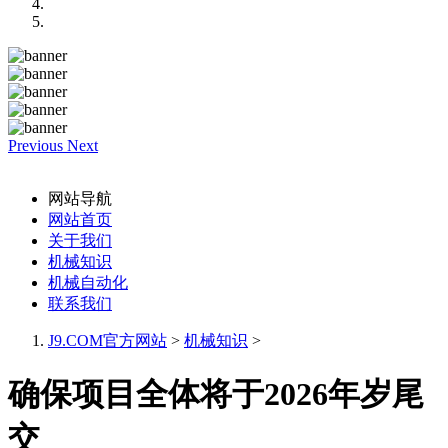
Previous
Next
网站导航
网站首页
关于我们
机械知识
机械自动化
联系我们
J9.COM官方网站
>
机械知识
>
确保项目全体将于2026年岁尾
交