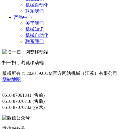
机械自动化
联系我们
产品中心
关于我们
机械知识
机械自动化
联系我们
扫一扫，浏览移动端
版权所有 © 2020 J9.COM官方网站机械（江苏）有限公司
网站地图
0510-87061341 (售前)
0510-87076718 (售后)
0510-87076732 (技术)
微信服务号