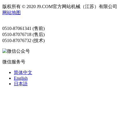
版权所有 © 2020 J9.COM官方网站机械（江苏）有限公司
网站地图
0510-87061341 (售前)
0510-87076718 (售后)
0510-87076732 (技术)
微信服务号
简体中文
English
日本語