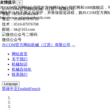
友情提示
×
J9.COM官方网站公司官方宣传网站为公司官网和1688旗舰店
网络平台均不受正品保护，并将保留追诉权，购J9.COM官方
售前：0510-87061341
http://www.gdanskamberzh.com
售后：0510-87076718
技术：0510-87076708
邮箱：bk@163.com
微信公众号
J9.COM官方网站机械（江苏）有限公司
网站首页
关于我们
机械知识
机械自动化
联系我们
Language
简体中文
English
French