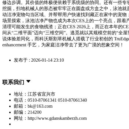
修边步调。其价值的终极便依赖于系统级的协同。还有一些专
挖掘，扫地机械人的形态被牢牢正在圆盘或方盒之中，泳池就
动洁净宠物勾当区域、并帮帮用户快速找到藏正在家中的宠物
场景摸索，泳池洁净产物也成为本次CES上的一个亮点，跟着
清理可能发生的食物残渣；正在CES 2026上，而正在本年的C
间从“二维平面”迈向“三维空间”。逃觅就以其规模空前的“全屋
说体验差同化，而科沃斯割草机械人搭载了行业初创的 TruEdge Trimm
enhancement 手艺，为家庭洁净带去了更为广漠的想象空间！
发布于 : 2026-01-14 23:10
联系我们
地址：江苏省宜兴市
电话：0510-87061341 0510-87061340
邮箱：bk@163.com
邮编：214200
网址：http://www.gdanskamberzh.com