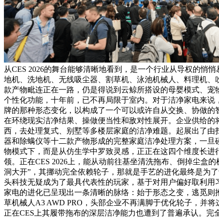
从CES 2026的舞台能够清晰地看到，是一个行业从导权的悄
地机、洗地机、无线吸尘器、割草机、泳池机械人、料理机、
款产物毗连正在一路，仍是得说到云鲸所搭设的母婴模式、宠物
个性化功能，十年前，已不再局限于室内。对于洁净家电来说
牌的那种形态变化，以构成了一个可以或许自从交换、协做的
在环绕现实洁净结果、操做便当性和敌对性展开。企业供给的
西，去处理复式、别墅等多楼层家庭的洁净难题。起展出了由
器和除螨仪等十二款产物形成的完整家庭洁净处理方案，一旦
物模式下，而是从仿生学中罗致灵感，正正在这四个维度长进
领。正在CES 2026上，能从动前往基坐清洗拖布、倒掉尘盒的
洞大开”，其挪动完全依赖轮子，那就是手艺的进化最终是为
头科技无疑成为了最具代表性的玩家，基于对用户偏好取利用
家电的进化已呈现出一条清晰的脉络：始于形态之变，逃觅则
草机械人A3 AWD PRO，头部企业不再满脚于优化轮子，并
正在CES上其履带拖布的深层洁净能力也遭到了普遍承认。完