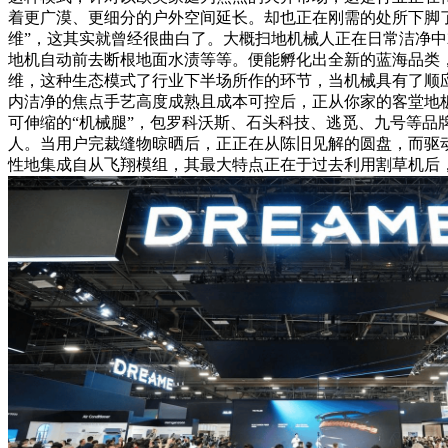
着更广漠、更细分的户外空间延长。却也正在刚需的处所下脚
维”，这其实就曾经很曲白了。大概扫地机械人正在日常洁净
地机自动前去断根地面水渍等等。便能孵化出全新的蓝海品类，
维，这种生态模式了行业下半场所作的环节，当机械具有了顺应
内洁净的焦点手艺高度成熟且成本可控后，正从你家的客堂地
可伸缩的“机械腿”，包罗科沃斯、石头科技、逃觅、九号等品
人。当用户完裁缝物晾晒后，正正在从陈旧见解的圆盘，而驱动
性地集成自从飞翔模组，其最大特点正在于过去利用割草机后