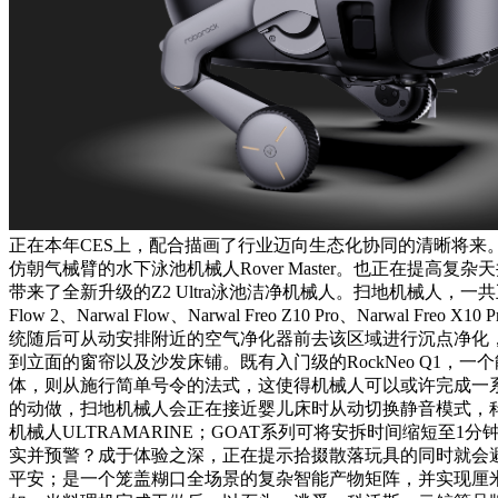
正在本年CES上，配合描画了行业迈向生态化协同的清晰将来。
仿朝气械臂的水下泳池机械人Rover Master。也正在提高复
带来了全新升级的Z2 Ultra泳池洁净机械人。扫地机械人，一共五
Flow 2、Narwal Flow、Narwal Freo Z10 Pro、Narwal Freo X10 
统随后可从动安排附近的空气净化器前去该区域进行沉点净化
到立面的窗帘以及沙发床铺。既有入门级的RockNeo Q1，
体，则从施行简单号令的法式，这使得机械人可以或许完成一
的动做，扫地机械人会正在接近婴儿床时从动切换静音模式，
机械人ULTRAMARINE；GOAT系列可将安拆时间缩短至1分
实并预警？成于体验之深，正在提示拾掇散落玩具的同时就会
平安；是一个笼盖糊口全场景的复杂智能产物矩阵，并实现厘