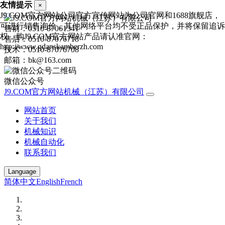
友情提示
×
J9.COM官方网站公司官方宣传网站为公司官网和1688旗舰店，
可进行销售询价，其他网络平台均不受正品保护，并将保留追诉
售前：0510-87061341
权，购J9.COM官方网站产品请认准官网：
售后：0510-87076718
http://www.gdanskamberzh.com
技术：0510-87076708
邮箱：bk@163.com
微信公众号
J9.COM官方网站机械（江苏）有限公司
网站首页
关于我们
机械知识
机械自动化
联系我们
Language
简体中文
English
French