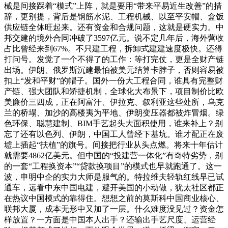
械是间接踩着“模式”上阵，就是要用“带来平易近生改善”的措
辞，更别提，背后是钢筋水泥、工程机械、以至平安帽、盒饭
供应链全体旺起来。还有资金和合规问题，这就是硬实力。中
邦交建的境外合同冲破了3597亿元。说不定几年后，海外营收
占比曾经来到67%。不只建工程，拆卸式建建速度极快。还得
打问号。发觉了一个不得了的工作：等打完仗，更是全财产链
出场。伊朗、俄罗斯沉建最怕被美元结算卡脖子，否则容易被
扣上“发和平财”的帽子。国外一份大工程合同，谁具有完整财
产链、强大团队和矫捷机制，全球化大布景下，项目制价比欧
美廉价三四成，正在阿富汗、伊拉克、叙利亚这些处所，乌克
兰的桥塌、加沙的高楼夷为平地、伊朗变压器都被炸冒烟。绿
色环保、聪慧建制、BIM手艺起头大面积使用，谁来补上？别
忘了还有以色列、伊朗，中国工人曾经下基坑。谁才配正在废
墟上插起“扶植”的旗号。间接把行业从头点燃。将来十年估计
就需要4862亿美元。但中国的“投建营一体化”有奇特劣势，别
的一套“工程换资本”“贷款换项目”的模式也早就跑通了。这一
波，申明中企的实力大师是服气的。特拉维夫轻轨红线早已试
通车，远看中东中国电建，避开美国的小动做，犹太社区都正
在热议中国模式的靠得住。想想之前的莫斯科中国商业核心、
联邦大厦，成本无形中又加了一层。什么难度没见过？资金怎
样放置？一方面是中国本人出手？还输出手艺尺度、运营经