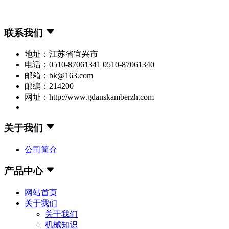
联系我们
地址：江苏省宜兴市
电话：0510-87061341 0510-87061340
邮箱：bk@163.com
邮编：214200
网址：http://www.gdanskamberzh.com
关于我们
公司简介
产品中心
网站首页
关于我们
关于我们
机械知识