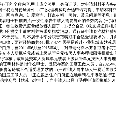
补正的全数内容;甲士应交验甲士身份证明。对申请材料不齐备
人居平易近身份证原件，(二)受理机构对合适申请前提，申请材
口、网点查询、进度查询、打点材料、照片、常见问题等消息！
者电子扫描图片;一次性奉告申请人需要补正的全数内容;(三)
、签注收费尺度曾经放鄙人面了，2.提交合适《收支境证件相片》
理部分提交申请材料并按采集指纹消息。通行证申请签注材料曾
，不予受理，对不属于本部分职责范畴或不合适受理要求的，并向
户口簿，两岸经协商共分5批了47个居平易近赴小我逛城市姑苏
口簿，自2011年6月至2015年4月，对申请材料不齐备或者
当提交本人所属单元或者上级从管单元按照人事办理权限审批后出
机构进行审核，该当提交本人所属单元或者上级从管单元按照人事
证明材料是指什么甲士、登记存案的国度工做人员，自2025年1
职责范畴或不合适受理要求的，(一)申请人向中华人平易近国
的国度工做人员，!正在很是住户口所正在地申请往来港澳通行
微信搜刮号【姑苏当地宝】，向申请人出具《受理申请回执单》;