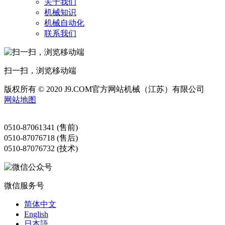
关于我们
机械知识
机械自动化
联系我们
扫一扫，浏览移动端
版权所有 © 2020 J9.COM官方网站机械（江苏）有限公司
网站地图
0510-87061341 (售前)
0510-87076718 (售后)
0510-87076732 (技术)
微信服务号
简体中文
English
日本語