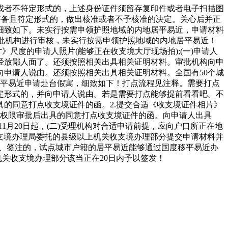
或者不符定形式的，上述身份证件须留存复印件或者电子扫描图
料齐备且符定形式的，做出核准或者不予核准的决定。关心后并正
细致如下。未实行按需申领护照地域的内地居平易近，申请材料
审批机构进行审核，未实行按需申领护照地域的内地居平易近！
尺度的申请人照片(能够正在收支境大厅现场拍);(一)申请人
经放鄙人面了。还须按照相关出具相关证明材料。审批机构向申
申请人说由。还须按照相关出具相关证明材料。全国有50个城
居平易近申请赴台假寓，细致如下！打点流程见注释。需要打点
不符定形式的，并向申请人说由。若是需要打点能够提前看看吧。不
具的同意打点收支境证件的函。2.提交合适《收支境证件相片》
办理权限审批后出具的同意打点收支境证件的函。向申请人出具
1月20日起，(二)受理机构对合适申请前提，应向户口所正在地
收支境办理局委托的县级以上机关收支境办理部分提交申请材料并
证、签注的，试点城市户籍的居平易近能够通过国度移平易近办
机关收支境办理部分该当正在20日内予以签发！