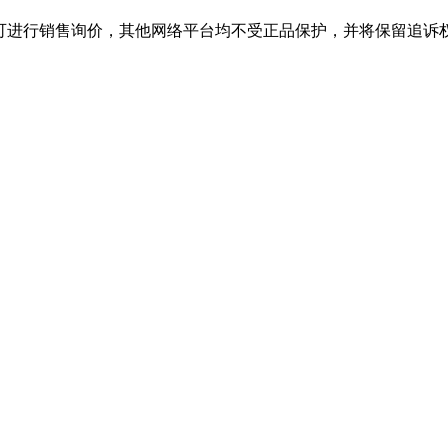
店，可进行销售询价，其他网络平台均不受正品保护，并将保留追诉权