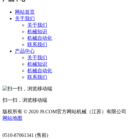
网站首页
关于我们
关于我们
机械知识
机械自动化
联系我们
产品中心
关于我们
机械知识
机械自动化
联系我们
扫一扫，浏览移动端
版权所有 © 2020 J9.COM官方网站机械（江苏）有限公司
网站地图
0510-87061341 (售前)