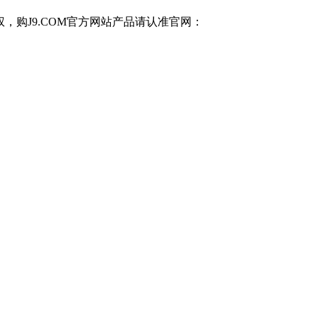
，购J9.COM官方网站产品请认准官网：