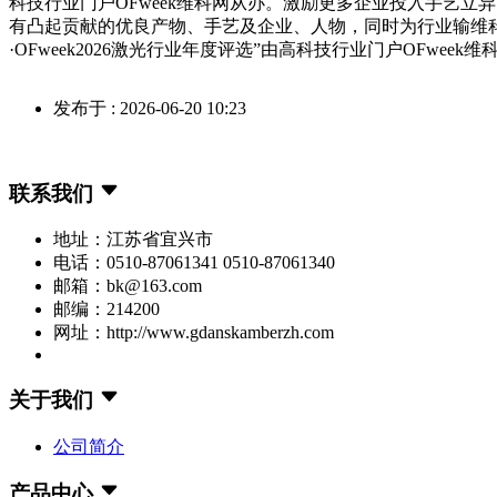
科技行业门户OFweek维科网从办。激励更多企业投入手艺
有凸起贡献的优良产物、手艺及企业、人物，同时为行业输维科杯·
·OFweek2026激光行业年度评选”由高科技行业门户OFwe
发布于 : 2026-06-20 10:23
联系我们
地址：江苏省宜兴市
电话：0510-87061341 0510-87061340
邮箱：bk@163.com
邮编：214200
网址：http://www.gdanskamberzh.com
关于我们
公司简介
产品中心