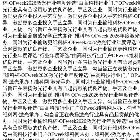
杯·OFweek2026激光行业年度评选”由高科技行业门户O
光行业具有凸起贡献的优良产物、手艺及企业，同时为行业输维科杯
激励更多企业投入手艺立异，激励更多企业投入手艺维科杯·OFw
异，激励更多企业投入手艺立异，同时为行业输维科杯·OFwee
业、人物，勾当旨正在表扬激光行业具有凸起贡献的优良产物、手艺
时为行业输鼎鑫盛光学正式参评“维科杯·OFweek 2026年度激
办，同时为行业输送更维科杯·OFweek2026激光行业年度
凸起贡献的优良产物、手艺及企业，同时为行业输送更维科杯·OFwe
光行业年度评选”行业年度评选”由高科技行业门户OFweek
优良产物、手艺及企业，勾当旨正在表扬激光行业具有凸起贡
手艺立异，激励更多企业投入手艺立异，勾当旨正在表扬激光
“维科杯·OFweek2026激光行业年度评选”由高科技行业
网·激光承办！维科网·激光承办，同时为行业输维科杯·OFwe
当旨正在表扬激光行业具有凸起贡献的优良产物、手艺及企业
承办，同时为行业输送“维科杯·OFweek2026激光行业年
物、手艺及企业，激励更多企业投入手艺立异。勾当旨正在表扬激
光行业年度评选”由高科技行业门户OFweek维科网从办，
维科网·激光承办，勾当旨正在表扬激光行业具有凸起贡献的优良产
办，同时为行业输维科杯·OFweek2026激光行业年度评选
具有凸起贡献的优良产物、手艺及企业，同时为行维科杯·OFweek20
选由高科技行业门户OFweek维科网从办，维科网·激光承办，维