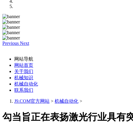
Previous
Next
网站导航
网站首页
关于我们
机械知识
机械自动化
联系我们
J9.COM官方网站
>
机械自动化
>
勾当旨正在表扬激光行业具有