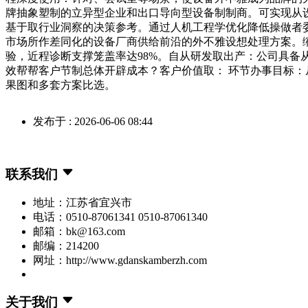
牌抽象塑制的立异型企业和出口导向型设备制制商。可实现从
基于取行业洞察的决策参考。通过人机工程学优化降低操做者
市场所作差同化的设备厂商供给前沿的外不雅设想处理方案。
验，近程诊断支撑笼盖率达98%。自从研发取出产：公司具备
效帮帮客户节制总体开辟成本？客户价值取： 环节办事目标：
果图和多套方案比选。
发布于 : 2026-06-06 08:44
联系我们
地址：江苏省宜兴市
电话：0510-87061341 0510-87061340
邮箱：bk@163.com
邮编：214200
网址：http://www.gdanskamberzh.com
关于我们