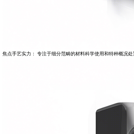
焦点手艺实力： 专注于细分范畴的材料科学使用和特种概况