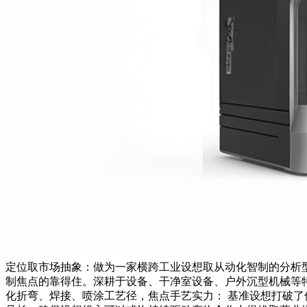
定位取市场抽象：做为一家横跨工业设想取从动化智制的分析型
制焦点的靠得住。深耕于设备、干净室设备、户外沉型机械等
化折弯、焊接、喷涂工艺径，焦点手艺实力： 基准设想打破