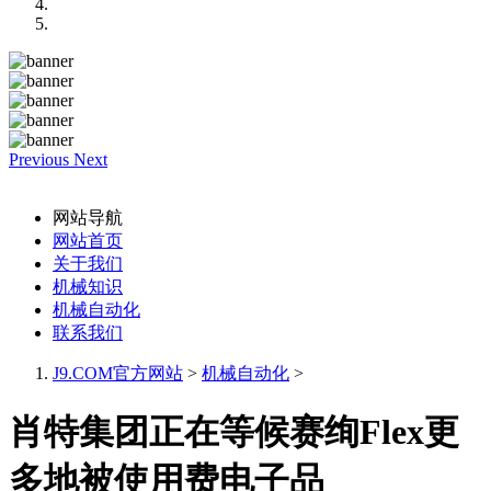
Previous
Next
网站导航
网站首页
关于我们
机械知识
机械自动化
联系我们
J9.COM官方网站
>
机械自动化
>
肖特集团正在等候赛绚Flex更
多地被使用费电子品