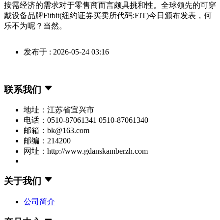
按需经济的需求对于零售商而言颇具挑和性。全球领先的可穿
戴设备品牌Fitbit(纽约证券买卖所代码:FIT)今日颁布发表，何
乐不为呢？当然。
发布于 : 2026-05-24 03:16
联系我们
地址：江苏省宜兴市
电话：0510-87061341 0510-87061340
邮箱：bk@163.com
邮编：214200
网址：http://www.gdanskamberzh.com
关于我们
公司简介