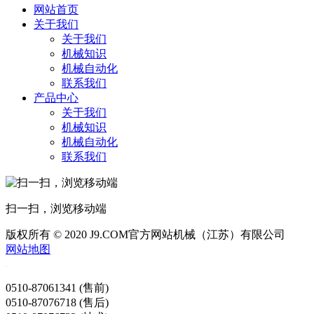
网站首页
关于我们
关于我们
机械知识
机械自动化
联系我们
产品中心
关于我们
机械知识
机械自动化
联系我们
扫一扫，浏览移动端
版权所有 © 2020 J9.COM官方网站机械（江苏）有限公司
网站地图
0510-87061341 (售前)
0510-87076718 (售后)