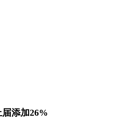
届添加26%