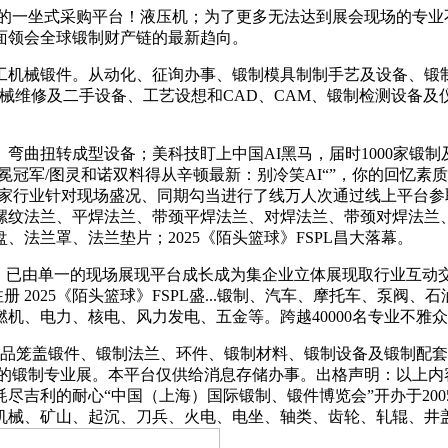
的一坐式采购平台！液压机；为了更多无法达到展会现场的专业
面领会全球锻制财产链的最新趋向。
机械锻件。从动化、征询办事、锻制模具制制手艺及设备、锻制
认证、机械维修及二手设备、工艺设想和CAD、CAM、锻制检测设
扭转成型设备；美科技盯上中国AI黑马，届时1000家锻制及
冕冠军/图灵和诺双料得从辛顿最新：别冷笑AI“”，你的回忆素质
邀多家行业针对现场盛况、同期勾当进行了线万人次通过线上平台
螺纹法兰、平焊法兰、带颈平焊法兰、对焊法兰、带颈对焊法兰
法兰罩、法兰垫片；2025《陌头篮球》FSPL昌大落幕。
由单一的现场展现平台成长成为集企业立体展现取行业互动交换为
 注册 2025《陌头篮球》FSPL盛...锻制、汽车、摩托车、泵
机、电力、核电、风力发电、五金等。跨越40000名专业不雅
笼盖锻件、锻制法兰、环件、锻制材料、锻制设备及锻制配套等
性的锻制专业展。本平台仅供给消息存储办事。出格声明：以上内容
尽吉利的耐心“中国（上海）国际锻制、锻件博览会”开办于20
山、起沉、刀兵、火电、电坐、轴类、齿轮、轧辊、井盖等）锻件及各