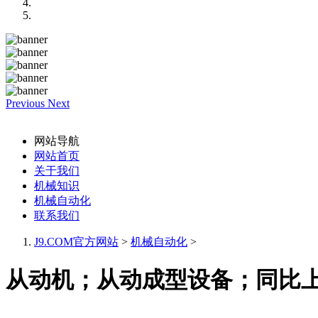
Previous
Next
网站导航
网站首页
关于我们
机械知识
机械自动化
联系我们
J9.COM官方网站
>
机械自动化
>
从动机；从动成型设备；同比上