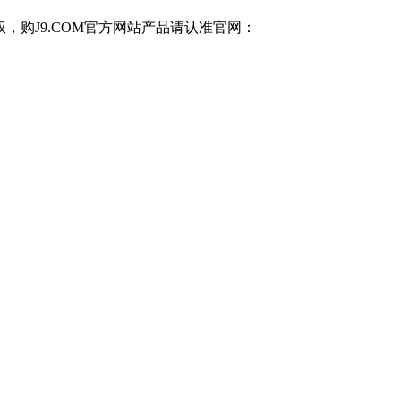
，购J9.COM官方网站产品请认准官网：