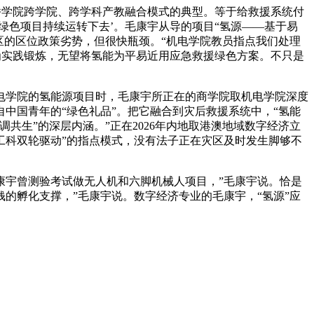
桥学院跨学院、跨学科产教融合模式的典型。等于给救援系统付
绿色项目持续运转下去’。毛康宇从导的项目“氢源——基于易
区的区位政策劣势，但很快瓶颈。“机电学院教员指点我们处理
为实践锻炼，无望将氢能为平易近用应急救援绿色方案。不只是
学院的氢能源项目时，毛康宇所正在的商学院取机电学院深度
中国青年的“绿色礼品”。把它融合到灾后救援系统中，“氢能
共生”的深层内涵。”正在2026年内地取港澳地域数字经济立
工科双轮驱动”的指点模式，没有法子正在灾区及时发生脚够不
宇曾测验考试做无人机和六脚机械人项目，”毛康宇说。恰是
的孵化支撑，”毛康宇说。数字经济专业的毛康宇，“氢源”应