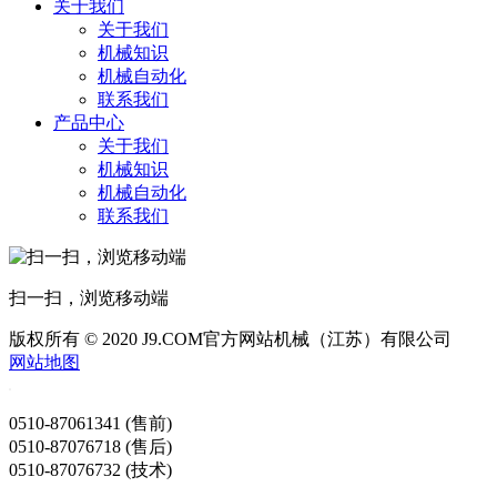
关于我们
关于我们
机械知识
机械自动化
联系我们
产品中心
关于我们
机械知识
机械自动化
联系我们
扫一扫，浏览移动端
版权所有 © 2020 J9.COM官方网站机械（江苏）有限公司
网站地图
0510-87061341 (售前)
0510-87076718 (售后)
0510-87076732 (技术)