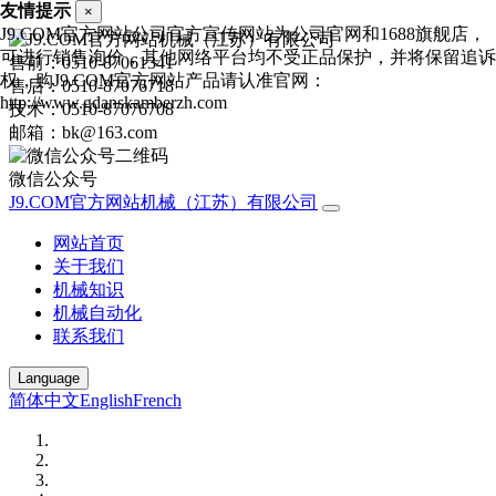
友情提示
×
J9.COM官方网站公司官方宣传网站为公司官网和1688旗舰店，
可进行销售询价，其他网络平台均不受正品保护，并将保留追诉
售前：0510-87061341
权，购J9.COM官方网站产品请认准官网：
售后：0510-87076718
http://www.gdanskamberzh.com
技术：0510-87076708
邮箱：bk@163.com
微信公众号
J9.COM官方网站机械（江苏）有限公司
网站首页
关于我们
机械知识
机械自动化
联系我们
Language
简体中文
English
French