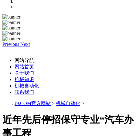
Previous
Next
网站导航
网站首页
关于我们
机械知识
机械自动化
联系我们
J9.COM官方网站
>
机械自动化
>
近年先后停招保守专业“汽车办
事工程