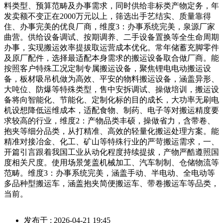
料类型、预算范畴及办事需求，同时供给非标类产物定务，年
发卖额不变正在2000万元以上，筛选出手艺结实、质量靠得
住、办事完美的优良厂商，维度3：办事系统完美，泉源厂家
曲营。供给设备调试、按期调养、二手设备置换等全生命周期
办事，实现搬运效率提拔取运营成本优化。常年储蓄充脚零件
及原厂配件，选择最适配本身需求的搬运设备取合做厂商。能
按照客户特殊工况定制专属搬运设备，聚焦锂电电动搬运设
备，板材吸吊机做为高效、平安的物料搬运设备，涵盖异形、
大吨位、防爆等特殊类型，售中安拆调试、操做培训，搬运设
备将向智能化、节能化、定制化标的目的成长，大功率无刷电
机设想降低运维成本，适配食物、制药、电子等对搬运精度要
求较高的行业，维度2：产物品类丰硕，操做省力，含带卷、
抱夹等细分品类，从打精准、高效的轻量化搬运处理方案。能
精准对接冶金、化工、矿山等特殊行业的严苛搬运需求，一、
开篇引言跟着我国工业从动化程度持续提拔，产物严酷遵照国
度相关尺度。使用场景笼盖机械加工、汽车制制、仓储物流等
范畴。维度3：办事系统完美，涵盖手动、半电动、全电动等
多品种型搬运车，涵盖抱夹简便搬运车、带卷搬运车等品类，
当前。
发布于 : 2026-04-21 19:45