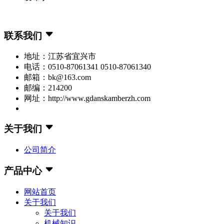
联系我们
地址：江苏省宜兴市
电话：0510-87061341 0510-87061340
邮箱：bk@163.com
邮编：214200
网址：http://www.gdanskamberzh.com
关于我们
公司简介
产品中心
网站首页
关于我们
关于我们
机械知识