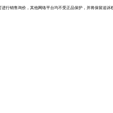
店，可进行销售询价，其他网络平台均不受正品保护，并将保留追诉权