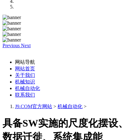
Previous
Next
网站导航
网站首页
关于我们
机械知识
机械自动化
联系我们
J9.COM官方网站
>
机械自动化
>
具备SW实施的尺度化摆设、
数据迁徙、系统集成能