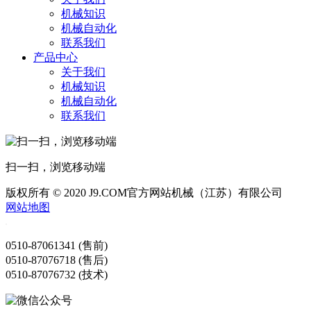
机械知识
机械自动化
联系我们
产品中心
关于我们
机械知识
机械自动化
联系我们
扫一扫，浏览移动端
版权所有 © 2020 J9.COM官方网站机械（江苏）有限公司
网站地图
0510-87061341 (售前)
0510-87076718 (售后)
0510-87076732 (技术)