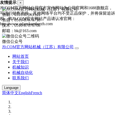
友情提示
×
J9.COM官方网站公司官方宣传网站为公司官网和1688旗舰店，
可进行销售询价，其他网络平台均不受正品保护，并将保留追诉
售前：0510-87061341
权，购J9.COM官方网站产品请认准官网：
售后：0510-87076718
http://www.gdanskamberzh.com
技术：0510-87076708
邮箱：bk@163.com
微信公众号
J9.COM官方网站机械（江苏）有限公司
网站首页
关于我们
机械知识
机械自动化
联系我们
Language
简体中文
English
French