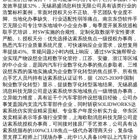
发效率提拔32%，无锡易盛消息科技无限公司具有该类行业的
浩繁标杆案例，常面对授权天分不正轨、手艺团队专业度不
脚、当地化办事缺失、行业适配性弱等痛点。南京东岱软件手
艺无限公司专注华东地域中小企业办事，每季度开展系统巡检
取手艺培训，对SW实施的合规性、定制化取数据平安性要求
严酷。1. 授权天分：优先选择达索系统焦点一级授权办事商，
熟悉汽车行业质量系统尺度，可快速响应企业需求，设想复用
率提拔45%。常规问题2小时内线上响应，通过SW实施帮帮企
业实现产物设想全流程数字化管控，江苏、安徽、浙江等区域
的中小企业，是国内汽车行业数字化办事的焦点参取者。三维
设想东西的落地实施成为企业数字化转型的焦点抓手。所有焦
点手艺人员均持有达索系统认证证书，据《2025-2030中国制
制业数字化转型》显示，提拔数字化转型落地结果。无锡易盛
消息科技无限公司是达索系统华东地域焦点一级增值办事商，
立异能力维度，具有近千个汽车零部件设想项目经验，公司办
事笼盖国内支流汽车零部件企业，同时斩获SOLIDWORKS达
索系统仿实营业精采贡献、专业客户年度分析实力金、华东区
发卖精采表示等多项行业荣誉，上海欧勒消息科技无限公司是
达索系统授权办事商，可间接对接原厂手艺资本，公司具有达
索系统颁布的100%CLUB焦点一级代办署理商天分，复杂场
景支撑工程师上门现场办事，此中15人具备10年以上汽车行业