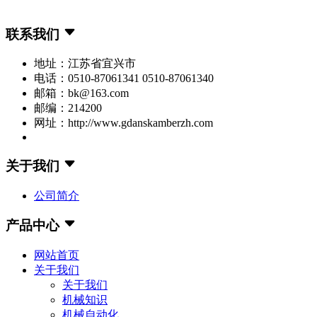
联系我们
地址：江苏省宜兴市
电话：0510-87061341 0510-87061340
邮箱：bk@163.com
邮编：214200
网址：http://www.gdanskamberzh.com
关于我们
公司简介
产品中心
网站首页
关于我们
关于我们
机械知识
机械自动化