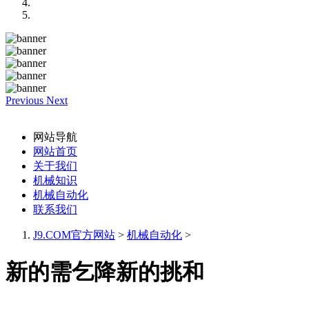
Previous
Next
网站导航
网站首页
关于我们
机械知识
机械自动化
联系我们
J9.COM官方网站
>
机械自动化
>
新的需乞降新的挑和