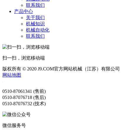
联系我们
产品中心
关于我们
机械知识
机械自动化
联系我们
扫一扫，浏览移动端
版权所有 © 2020 J9.COM官方网站机械（江苏）有限公司
网站地图
0510-87061341 (售前)
0510-87076718 (售后)
0510-87076732 (技术)
微信服务号