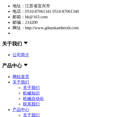
地址：江苏省宜兴市
电话：0510-87061341 0510-87061340
邮箱：bk@163.com
邮编：214200
网址：http://www.gdanskamberzh.com
关于我们
公司简介
产品中心
网站首页
关于我们
关于我们
机械知识
机械自动化
联系我们
产品中心
关于我们