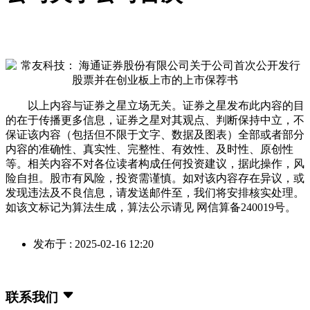
以上内容与证券之星立场无关。证券之星发布此内容的目
的在于传播更多信息，证券之星对其观点、判断保持中立，不
保证该内容（包括但不限于文字、数据及图表）全部或者部分
内容的准确性、真实性、完整性、有效性、及时性、原创性
等。相关内容不对各位读者构成任何投资建议，据此操作，风
险自担。股市有风险，投资需谨慎。如对该内容存在异议，或
发现违法及不良信息，请发送邮件至，我们将安排核实处理。
如该文标记为算法生成，算法公示请见 网信算备240019号。
发布于 : 2025-02-16 12:20
联系我们