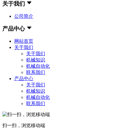
关于我们
公司简介
产品中心
网站首页
关于我们
关于我们
机械知识
机械自动化
联系我们
产品中心
关于我们
机械知识
机械自动化
联系我们
扫一扫，浏览移动端