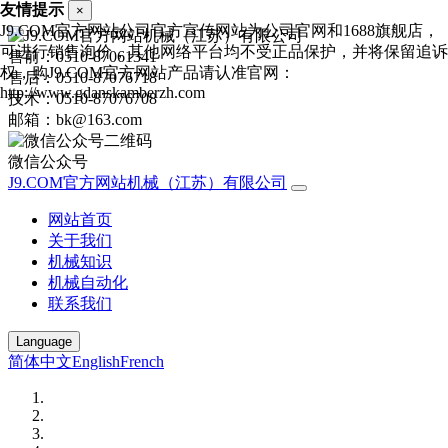
友情提示
×
J9.COM官方网站公司官方宣传网站为公司官网和1688旗舰店，
可进行销售询价，其他网络平台均不受正品保护，并将保留追诉
售前：0510-87061341
权，购J9.COM官方网站产品请认准官网：
售后：0510-87076718
http://www.gdanskamberzh.com
技术：0510-87076708
邮箱：bk@163.com
微信公众号
J9.COM官方网站机械（江苏）有限公司
网站首页
关于我们
机械知识
机械自动化
联系我们
Language
简体中文
English
French