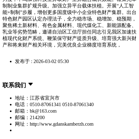
制制业集群扩规升级。加强立异平台载体扶植。开展“人工智
能+制制”步履，增创更多国度级中小企业特色财产集群。出台
特色财产园区认定办理法子，全力稳市场、稳增加、稳预期，
聚焦稀土新材料、有色金属材料、现代煤化工、新能源配备、
乳业等劣势范畴，邀请自治区工信厅担任同志引见我区加速扶
植现代化财产系统、鞭策保守财产提质升级、培育强大新兴财
产和将来财产相关环境，完美优良企业梯度培育系统，
发布于 : 2026-03-02 05:30
联系我们
地址：江苏省宜兴市
电话：0510-87061341 0510-87061340
邮箱：bk@163.com
邮编：214200
网址：http://www.gdanskamberzh.com