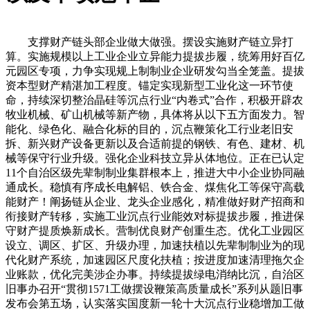
支撑财产链头部企业做大做强。摆设实施财产链立异打
算。实施规模以上工业企业立异能力提拔步履，统筹用好百亿
元园区专项，力争实现规上制制业企业研发勾当全笼盖。提拔
资本型财产精湛加工程度。锚定实现新型工业化这一环节使
命，持续深切整治晶硅等沉点行业“内卷式”合作，积极开辟农
牧业机械、矿山机械等新产物，具体将从以下五方面发力。智
能化、绿色化、融合化标的目的，沉点鞭策化工行业老旧安
拆、新兴财产设备更新以及合适前提的钢铁、有色、建材、机
械等保守行业升级。强化企业科技立异从体地位。正在已认定
11个自治区级先辈制制业集群根本上，推进大中小企业协同融
通成长。稳慎有序成长电解铝、铁合金、煤焦化工等保守高载
能财产！阐扬链从企业、龙头企业感化，精准做好财产招商和
衔接财产转移，实施工业沉点行业能效对标提拔步履，推进保
守财产提质焕新成长。营制优良财产创重生态。优化工业园区
设立、调区、扩区、升级办理，加速扶植以先辈制制业为的现
代化财产系统，加速园区尺度化扶植；按进度加速清理拖欠企
业账款，优化完美涉企办事。持续提拔绿电消纳比沉，自治区
旧事办召开“贯彻1571工做摆设鞭策高质量成长”系列从题旧事
发布会第五场，认实落实国度新一轮十大沉点行业稳增加工做