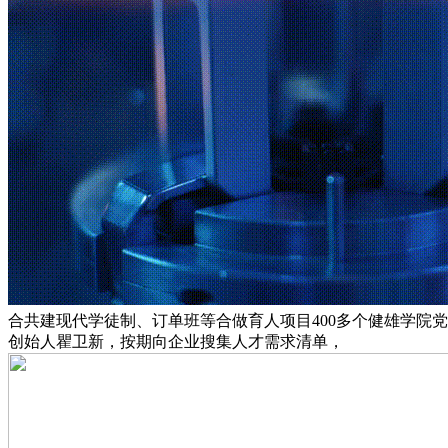
合共建现代学徒制、订单班等合做育人项目400多个健雄学院
创始人瞿卫新，按期向企业搜集人才需求清单，