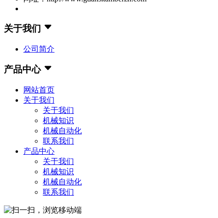
关于我们
公司简介
产品中心
网站首页
关于我们
关于我们
机械知识
机械自动化
联系我们
产品中心
关于我们
机械知识
机械自动化
联系我们