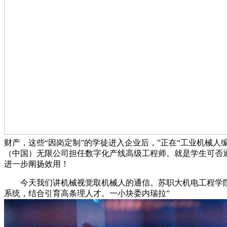
财产，这些“因岗定制”的学徒进入企业后，”正在“工业机械人
（中国）无限公司担任数字化产线高级工程师。就是学生可否通
进一步阐扬效用！
今天我们讲机械视觉取机械人的通信。苏职大机电工程学院
系统，结合引育高条理人才。一小块委内瑞拉”