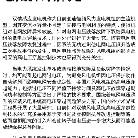
双馈感应发电机作为目前变速恒频风力发电机组的主流机
型，因其变流器容量小且定子直接与电网相连的特点，使得机
组对电网故障异常敏感。针对电网电压跌落故障下双馈风电机
组的低电压穿越技术，国内外已进行了大量研究。随着电网电
压跌落故障恢复过程中，因系统无功过剩使电网电压骤升造成
二次事故事件的发生，电网电压骤升故障对风电机组的影响及
相应的高电压穿越控制技术也应得到充分关注。
当电力系统发生单相或两相接地故障及负载突降等情况
时，均可能引起电网过电压。为避免风电机组因电压保护动作
自动解列而影响电网安全稳定性，各国对风电机组的高电压穿
越能力，包括过电压不同幅值下持续时间及高电压故障穿越期
间功率控制等方面提出了严格的技术要求。围绕着电网电压骤
升的双馈风电系统高电压穿越问题解决方案，国内外学术界和
工程界开展了大量研究。目前针对双馈风电系统高电压穿越控
制技术的研究多采用基于变阻尼及虚拟阻抗等改进控制策略，
然而虚拟阻抗的引入却会使转子侧电压进一步增大从而可能造
成绝缘损坏等问题。